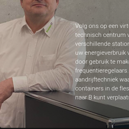
Volg ons op een vir
technisch centrum 
verschillende stati
uw energieverbruik
door gebruik te ma
frequentieregelaars
aandrijftechniek wa
containers in de fles
naar B kunt verplaat