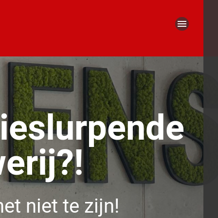
Eers
V
s
ieslurpende
erij?!
Verb
et niet te zijn!