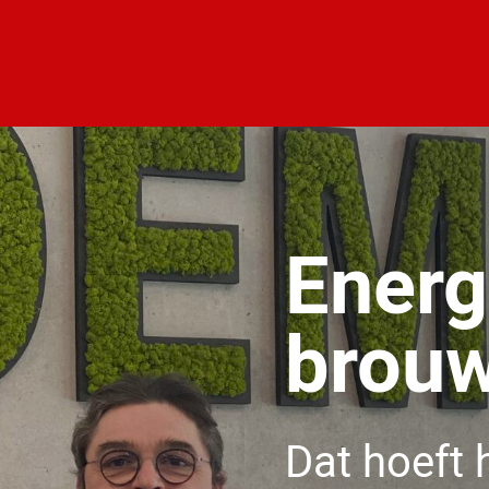
ein!
Energ
brouw
Dat hoeft h